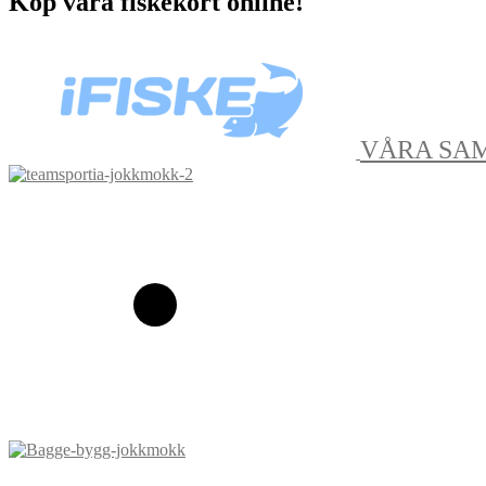
Köp våra fiskekort online!
VÅRA SA