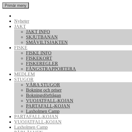
Hoppa
Sök
Primär meny
till
Jokkmokks Jakt & Fiske
innehåll
Jokkmokks Jakt & Fiske
Nyheter
JAKT
JAKT INFO
SKJUTBANAN
SMÅVILTSJAKTEN
FISKE
FISKE INFO
FISKEKORT
FISKEREGLER
FÅNGSTRAPPORTERA
MEDLEM
STUGOR
VÅRA STUGOR
Bokning och priser
Bokningsförfrågan
VUOJATFALL-KOJAN
PARTAFALL-KOJAN
Laxholmen Camp
PARTAFALL-KOJAN
VUOJATFALL-KOJAN
Laxholmen Camp