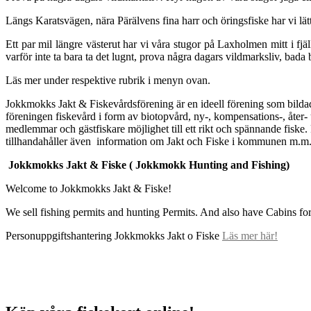
Längs Karatsvägen, nära Pärälvens fina harr och öringsfiske har vi lätt
Ett par mil längre västerut har vi våra stugor på Laxholmen mitt i fjä
varför inte ta bara ta det lugnt, prova några dagars vildmarksliv, bada
Läs mer under respektive rubrik i menyn ovan.
Jokkmokks Jakt & Fiskevårdsförening ä
r en ideell förening som bild
föreningen fiskevård i form av biotopvård, ny-, kompensations-, åter- ut
medlemmar och gästfiskare möjlighet till ett rikt och spännande fiske. 
tillhandahåller även information om Jakt och Fiske i kommunen m.m. F
Jokkmokks Jakt & Fiske ( Jokkmokk Hunting and Fishing)
Welcome to Jokkmokks Jakt & Fiske!
We sell fishing permits and hunting Permits. And also have Cabins for
Personuppgiftshantering Jokkmokks Jakt o Fiske
Läs mer här!