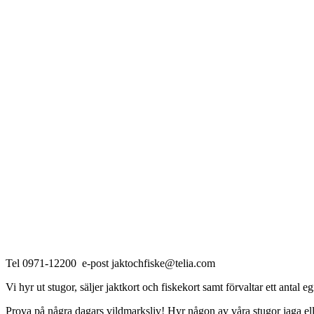
Tel 0971-12200 e-post jaktochfiske@telia.com
Vi hyr ut stugor, säljer jaktkort och fiskekort samt förvaltar ett antal e
Prova på några dagars vildmarksliv! Hyr någon av våra stugor jaga elle