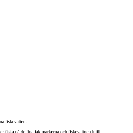
gna fiskevatten.
r fiska på de fina jaktmarkerna och fiskevattnen intill.