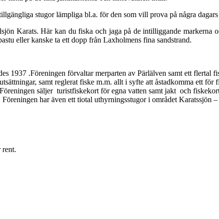
illgängliga stugor lämpliga bl.a. för den som vill prova på några dagars 
llsjön Karats. Här kan du fiska och jaga på de intilliggande markerna o
 bastu eller kanske ta ett dopp från Laxholmens fina sandstrand.
ades 1937 .Föreningen förvaltar merparten av Pärlälven samt ett flertal
sättningar, samt reglerat fiske m.m. allt i syfte att åstadkomma ett för 
Föreningen säljer turistfiskekort för egna vatten samt jakt och fiskekort
öreningen har även ett tiotal uthyrningsstugor i området Karatssjön – 
 rent.