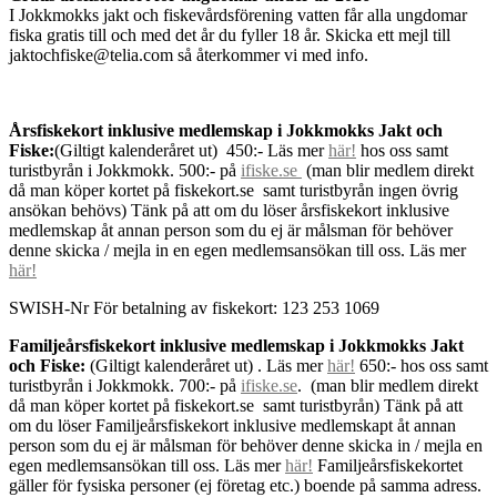
I Jokkmokks jakt och fiskevårdsförening vatten får alla ungdomar
fiska gratis till och med det år du fyller 18 år. Skicka ett mejl till
jaktochfiske@telia.com så återkommer vi med info.
Årsfiskekort inklusive medlemskap i Jokkmokks Jakt och
Fiske:
(Giltigt kalenderåret ut) 450:- Läs mer
här!
hos oss samt
turistbyrån i Jokkmokk. 500:- på
ifiske.se
(man blir medlem direkt
då man köper kortet på fiskekort.se samt turistbyrån ingen övrig
ansökan behövs) Tänk på att om du löser årsfiskekort inklusive
medlemskap åt annan person som du ej är målsman för behöver
denne skicka / mejla in en egen medlemsansökan till oss. Läs mer
här!
SWISH-Nr För betalning av fiskekort: 123 253 1069
Familjeårsfiskekort inklusive medlemskap i Jokkmokks Jakt
och Fiske:
(Giltigt kalenderåret ut) . Läs mer
här!
650:- hos oss samt
turistbyrån i Jokkmokk. 700:- på
ifiske.se
. (man blir medlem direkt
då man köper kortet på fiskekort.se samt turistbyrån) Tänk på att
om du löser Familjeårsfiskekort inklusive medlemskapt åt annan
person som du ej är målsman för behöver denne skicka in / mejla en
egen medlemsansökan till oss. Läs mer
här!
Familjeårsfiskekortet
gäller för fysiska personer (ej företag etc.) boende på samma adress.