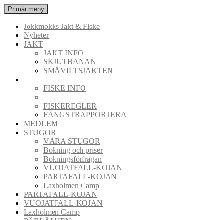
Hoppa
Sök
Primär meny
till
Jokkmokks Jakt & Fiske
innehåll
Jokkmokks Jakt & Fiske
Nyheter
JAKT
JAKT INFO
SKJUTBANAN
SMÅVILTSJAKTEN
FISKE
FISKE INFO
FISKEKORT
FISKEREGLER
FÅNGSTRAPPORTERA
MEDLEM
STUGOR
VÅRA STUGOR
Bokning och priser
Bokningsförfrågan
VUOJATFALL-KOJAN
PARTAFALL-KOJAN
Laxholmen Camp
PARTAFALL-KOJAN
VUOJATFALL-KOJAN
Laxholmen Camp