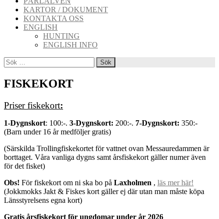
PÄRLÄLVEN
KARTOR / DOKUMENT
KONTAKTA OSS
ENGLISH
HUNTING
ENGLISH INFO
Sök
efter:
FISKEKORT
Priser fiskekort
:
1-Dygnskort
: 100:-.
3-Dygnskort:
200:-.
7-Dygnskort:
350:-
(Barn under 16 år medföljer gratis)
(Särskilda Trollingfiskekortet för vattnet ovan Messauredammen är
borttaget. Våra vanliga dygns samt årsfiskekort gäller numer även
för det fisket)
Obs!
För fiskekort om ni ska bo på
Laxholmen
,
läs mer här!
(Jokkmokks Jakt & Fiskes kort gäller ej där utan man måste köpa
Länsstyrelsens egna kort)
Gratis årsfiskekort för ungdomar under år 2026