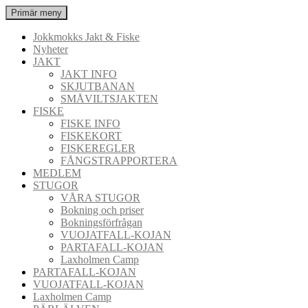
Hoppa
Sök
Primär meny
till
Jokkmokks Jakt & Fiske
innehåll
Jokkmokks Jakt & Fiske
Nyheter
JAKT
JAKT INFO
SKJUTBANAN
SMÅVILTSJAKTEN
FISKE
FISKE INFO
FISKEKORT
FISKEREGLER
FÅNGSTRAPPORTERA
MEDLEM
STUGOR
VÅRA STUGOR
Bokning och priser
Bokningsförfrågan
VUOJATFALL-KOJAN
PARTAFALL-KOJAN
Laxholmen Camp
PARTAFALL-KOJAN
VUOJATFALL-KOJAN
Laxholmen Camp