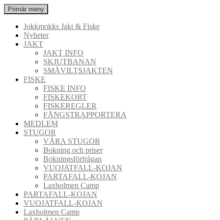
Hoppa
Sök
Primär meny
till
Jokkmokks Jakt & Fiske
innehåll
Jokkmokks Jakt & Fiske
Nyheter
JAKT
JAKT INFO
SKJUTBANAN
SMÅVILTSJAKTEN
FISKE
FISKE INFO
FISKEKORT
FISKEREGLER
FÅNGSTRAPPORTERA
MEDLEM
STUGOR
VÅRA STUGOR
Bokning och priser
Bokningsförfrågan
VUOJATFALL-KOJAN
PARTAFALL-KOJAN
Laxholmen Camp
PARTAFALL-KOJAN
VUOJATFALL-KOJAN
Laxholmen Camp